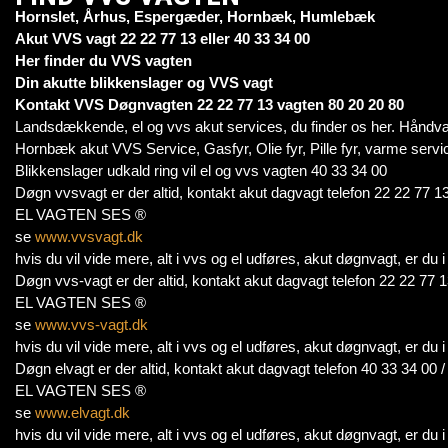
Hornslet, Århus, Espergæder, Hornbæk, Humlebæk
Akut VVS vagt 22 22 77 13 eller 40 33 34 00
Her finder du VVS vagten
Din akutte blikkenslager og VVS vagt
Kontakt VVS Døgnvagten 22 22 77 13 vagten 80 20 20 80
Landsdækkende, el og vvs akut services, du finder os her. Håndv
Hornbæk akut VVS Service, Gasfyr, Olie fyr, Pille fyr, varme servi
Blikkenslager udkald ring vil el og vvs vagten 40 33 34 00
Døgn vvsvagt er der altid, kontakt akut dagvagt telefon 22 22 77 13
EL VAGTEN SES ®
se
www.vvsvagt.dk
hvis du vil vide mere, alt i vvs og el udføres, akut døgnvagt, er du
Døgn vvs-vagt er der altid, kontakt akut dagvagt telefon 22 22 77 1
EL VAGTEN SES ®
se
www.vvs-vagt.dk
hvis du vil vide mere, alt i vvs og el udføres, akut døgnvagt, er du
Døgn elvagt er der altid, kontakt akut dagvagt telefon 40 33 34 00 
EL VAGTEN SES ®
se
www.elvagt.dk
hvis du vil vide mere, alt i vvs og el udføres, akut døgnvagt, er du