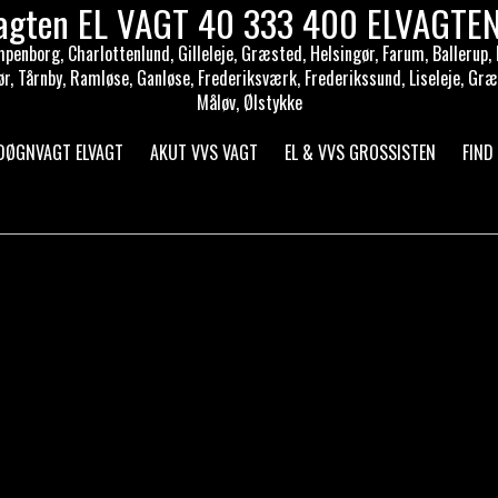
 vagten EL VAGT 40 333 400 ELVAG
penborg, Charlottenlund, Gilleleje, Græsted, Helsingør, Farum, Ballerup, H
r, Tårnby, Ramløse, Ganløse, Frederiksværk, Frederikssund, Liseleje, Græv
Måløv, Ølstykke
 DØGNVAGT ELVAGT
AKUT VVS VAGT
EL & VVS GROSSISTEN
FIND