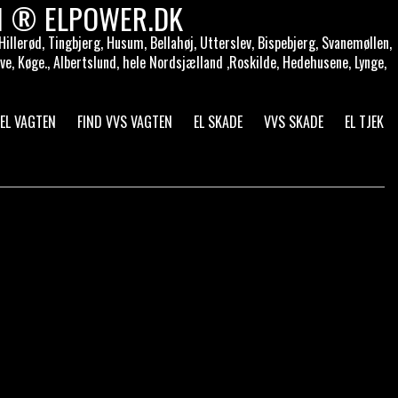
TEN ® ELPOWER.DK
illerød, Tingbjerg, Husum, Bellahøj, Utterslev, Bispebjerg, Svanemøllen,
e, Køge., Albertslund, hele Nordsjælland ,Roskilde, Hedehusene, Lynge,
 EL VAGTEN
FIND VVS VAGTEN
EL SKADE
VVS SKADE
EL TJEK