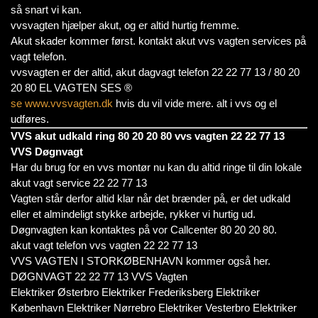
så snart vi kan.
vvsvagten hjælper akut, og er altid hurtig fremme.
Akut skader kommer først. kontakt akut vvs vagten services på
vagt telefon.
vvsvagten er der altid, akut dagvagt telefon 22 22 77 13 / 80 20
20 80 EL VAGTEN SES ®
se www.vvsvagten.dk
hvis du vil vide mere. alt i vvs og el
udføres.
VVS akut udkald ring 80 20 20 80 vvs vagten 22 22 77 13
VVS Døgnvagt
Har du brug for en vvs montør nu kan du altid ringe til din lokale
akut vagt service 22 22 77 13
Vagten står derfor altid klar når det brænder på, er det udkald
eller et almindeligt stykke arbejde, rykker vi hurtig ud.
Døgnvagten kan kontaktes på vor Callcenter 80 20 20 80.
akut vagt telefon vvs vagten 22 22 77 13
VVS VAGTEN I STORKØBENHAVN kommer også her.
DØGNVAGT 22 22 77 13 VVS Vagten
Elektriker Østerbro Elektriker Frederiksberg Elektriker
København Elektriker Nørrebro Elektriker Vesterbro Elektriker