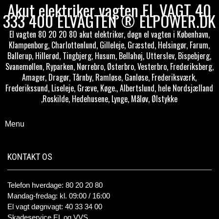
Akut elektriker vagten EL VAGT 40
333 400 ELVAGTEN ® ELPOWER.DK
El vagten 80 20 20 80 akut elektriker, døgn el vagten i København,
Klampenborg, Charlottenlund, Gilleleje, Græsted, Helsingør, Farum,
Ballerup, Hillerød, Tingbjerg, Husum, Bellahøj, Utterslev, Bispebjerg,
Svanemøllen, Ryparken, Nørrebro, Østerbro, Vesterbro, Frederiksberg,
Amager, Dragør, Tårnby, Ramløse, Ganløse, Frederiksværk,
Frederikssund, Liseleje, Græve, Køge., Albertslund, hele Nordsjælland
,Roskilde, Hedehusene, Lynge, Måløv, Ølstykke
Menu
KONTAKT OS
Telefon hverdage: 80 20 20 80
Mandag-fredag: kl. 09:00 / 16:00
El vagt døgnvagt: 40 33 34 00
Skadeservice EL og VVS