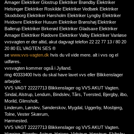
Amager Elektriker Glostrup Elektriker Brøndby Elektriker
Helsingør Elektriker Roskilde Elektriker Vedbæk Elektriker
Skodsborg Elektriker Hørsholm Elektriker Lyngby Elektriker
Hvidovre Elektriker Husum Elektriker Brønshøj Elektriker
Ballerup Elektriker Birkerød Elektriker Gladsaxe Elektriker
Amager Elektriker Rødovre Elektriker Valby Elektriker Vanløse
vvsvagten er der altid, akut dagvagt telefon 22 22 77 13 / 80 20
20 80 EL VAGTEN SES ®
se
www.vvs-vagten.dk
hvis du vil vide mere. alt i vvs og el
udføres.
vvsvagten kommer også i Jylland.
ring 40333400 hvis du skal have lavet vvs eller Blikkenslager
arbejder.
VVS VAGT 22227713 Blikkenslager og VVS AKUT Vagten.
Sindal, Alstrup, Lendum, Bindslev, Tårs, Tversted, Bjergby, ilbo,
Morild, Glimsholt,
Linderum, Lørslev, Sønderskov, Mygdal, Uggerby, Mosbjerg,
Tolne, Vester Skærum,
Hørmested.
VVS VAGT 22227713 Blikkenslager og VVS AKUT Vagten.
Hjørring, Bjergby, Astrup, Højene, Vidstrup, Hæstrup, Skibsby,